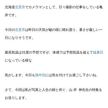
北海道
北見市
でカメラマンとして、日々撮影の仕事をしている亀
井です。
今日の
北見市
は昨日の天気が嘘の様に晴れ渡り、暑さが厳しい一
日になりそうです。
最高気温は31度の予想ですが、体感では予想気温を超えて
猛暑日
になっている様な
気がします。今日も
熱中症
には気を付けてお過ごし下さいね。
さて、今回は私が写真と人生の師と仰ぐ、山 岸 伸先生の特集を
お送りします。