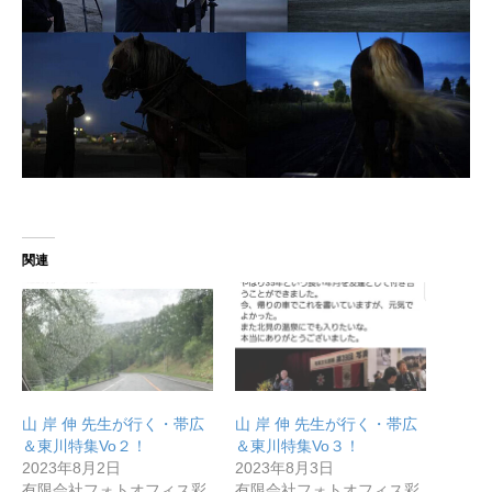
無料で登録したい企業様はこちら
関連
メディア取材受付口はこちら
北海道最強のビジネス課題解決コミュニティ【北海道オ
ンラインアジト】
山 岸 伸 先生が行く・帯広
山 岸 伸 先生が行く・帯広
＆東川特集Vo２！
＆東川特集Vo３！
無料で登録したい企業様はこちら
メディア取材受付口はこちら
北海道
2023年8月2日
2023年8月3日
有限会社フォトオフィス彩
有限会社フォトオフィス彩