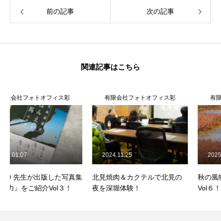
前の記事
次の記事
関連記事はこちら
有限会社フォトオフィス彩
有限会社フォトオフィス彩
人
人
2024.11.25
2025.10.08
北見焼肉＆カクテルで北見の
秋の風物詩 能取湖のサンゴ草
夜を深堀体験！
Vol６！