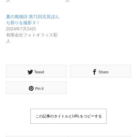
人
人
夏の風物詩 第71回北見ぼん
ち祭りを撮影３！
2024年7月24日
有限会社フォトオフィス彩
人
無料で登録したい企業様はこちら
メディア取材受付口はこちら
Tweet
Share
北海道最強のビジネス課題解決コミュニティ【北海道オ
Pin it
ンラインアジト】
無料で登録したい企業様はこちら
メディア取材受付口はこちら
北海道
この記事のタイトルとURLをコピーする