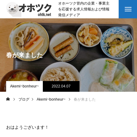
オホーツク管内の企業・事業主
を応援する求人情報および情報
発信メディア
春が来ました
Akemi~bonheur~
2022.04.07
ブログ
Akemi~bonheur~
春が来ました
おはようございます！