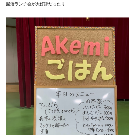
腸活ランチ会が大好評だったり
無料で登録したい企業様はこちら
メディア取材受付口はこちら
北海道最強のビジネス課題解決コミュニティ【北海道オ
ンラインアジト】
無料で登録したい企業様はこちら
メディア取材受付口はこちら
北海道