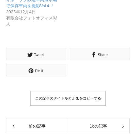
で保存車両を撮影Vol４！
2025年12月4日
有限会社フォトオフィス彩
人
無料で登録したい企業様はこちら
Tweet
Share
メディア取材受付口はこちら
Pin it
北海道最強のビジネス課題解決コミュニティ【北海道オ
ンラインアジト】
この記事のタイトルとURLをコピーする
無料で登録したい企業様はこちら
メディア取材受付口はこちら
北海道
前の記事
次の記事