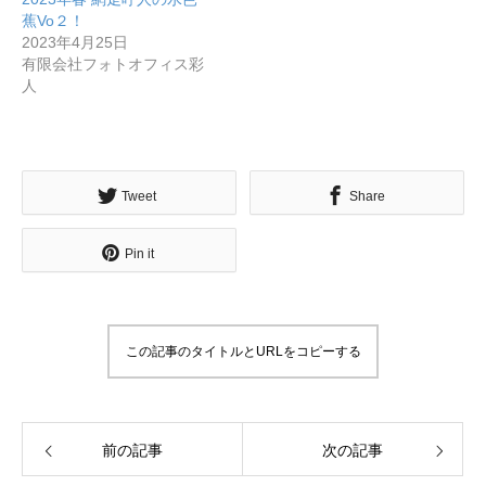
蕉Vo２！
2023年4月25日
有限会社フォトオフィス彩
人
無料で登録したい企業様はこちら
Tweet
Share
メディア取材受付口はこちら
Pin it
北海道最強のビジネス課題解決コミュニティ【北海道オ
ンラインアジト】
この記事のタイトルとURLをコピーする
無料で登録したい企業様はこちら
メディア取材受付口はこちら
北海道
前の記事
次の記事