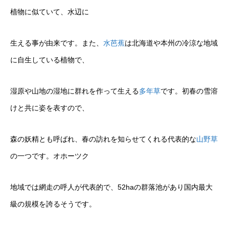
植物に似ていて、水辺に
生える事が由来です。また、
水芭蕉
は北海道や本州の冷涼な地域
に自生している植物で、
湿原や山地の湿地に群れを作って生える
多年草
です。初春の雪溶
けと共に姿を表すので、
森の妖精とも呼ばれ、春の訪れを知らせてくれる代表的な
山野草
の一つです。オホーツク
地域では網走の呼人が代表的で、52haの群落池があり国内最大
級の規模を誇るそうです。