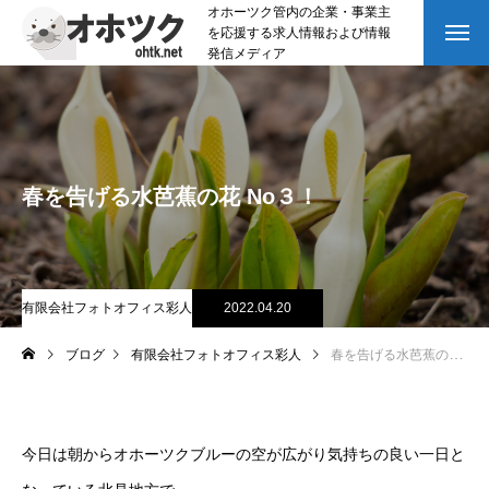
オホーツク管内の企業・事業主
を応援する求人情報および情報
発信メディア
春を告げる水芭蕉の花 No３！
有限会社フォトオフィス彩人
2022.04.20
ブログ
有限会社フォトオフィス彩人
春を告げる水芭蕉の花 No３！
今日は朝からオホーツクブルーの空が広がり気持ちの良い一日と