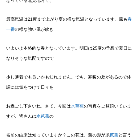
なっている北見地方で、
最高気温は21度まで上がり夏の様な気温となっています。風も
春
一番
の様な強い風が吹き
いよいよ本格的な春となっています。明日は25度の予想で夏日に
なりそうな気配ですので
少し薄着でも良いかも知れません。でも、寒暖の差があるので体
調には気をつけて日々を
お過ごし下さいね。さて、今回は
水芭蕉
の写真をご覧頂いていま
すが、皆さんは
水芭蕉
の
名前の由来は知っていますか？この花は、葉の形が糸
芭蕉
と言う