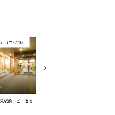
ォトオフィス彩人
有限会社フォトオフィス彩人
21
2026.04.09
見駅前ロビー改装
博物館 網走監獄のご紹介 Vol
北
！
４！
の