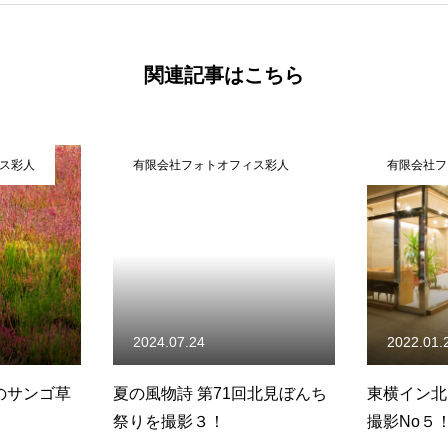
関連記事はこちら
ス彩人
有限会社フォトオフィス彩人
有限会社フ
2024.07.24
2022.01.
のサンゴ草
夏の風物詩 第71回北見ぼんち
東横イン北
祭りを撮影３！
撮影No５