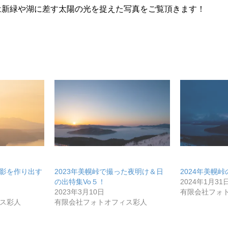
は新緑や湖に差す太陽の光を捉えた写真をご覧頂きます！
コミュニティ【北海道オンラインアジト】
メディア取材受付口はこちら
ュニティ【北海道オンラインアジト】
影を作り出す
2023年美幌峠で撮った夜明け＆日
2024年美幌
の出特集Vo５！
2024年1月31
2023年3月10日
有限会社フォ
ス彩人
有限会社フォトオフィス彩人