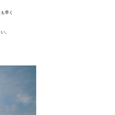
出も早く
さい。