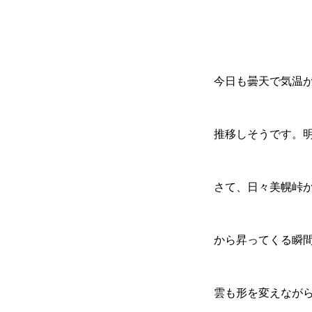
今日も曇天で気温が
推移しそうです。明
さて、日々美幌峠
から昇ってくる瞬
雲も形を変えなが