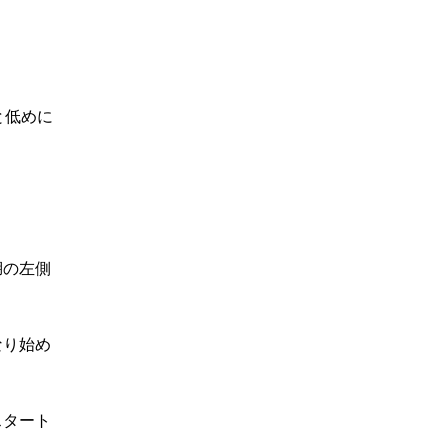
と低めに
湖の左側
なり始め
スタート