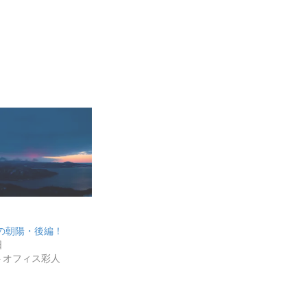
峠の朝陽・後編！
日
トオフィス彩人