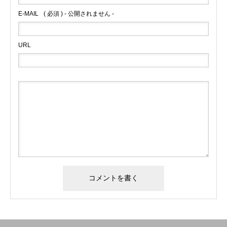
E-MAIL
( 必須 ) - 公開されません -
メディア取材受付口はこちら
北海道最強のビジネス課題解決コミュニティ【北海道オ
URL
ンラインアジト】
無料で登録したい企業様はこちら
メディア取材受付口はこちら
北海道