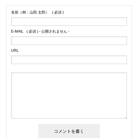
無料で登録したい企業様はこちら
名前（例：山田 太郎）
( 必須 )
メディア取材受付口はこちら
E-MAIL
( 必須 ) - 公開されません -
北海道最強のビジネス課題解決コミュニティ【北海道オ
URL
ンラインアジト】
無料で登録したい企業様はこちら
メディア取材受付口はこちら
北海道