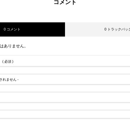
コメント
0 コメント
0 トラックバッ
ら
はありません。
( 必須 )
公開されません -
コミュニティ【北海道オンラインアジト】
メディア取材受付口はこちら