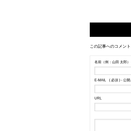
無料で登録したい企業様はこち
この記事へのコメント
名前（例：山田 太郎）
メディア取材受付口はこちら
E-MAIL
( 必須 ) - 
URL
北海道最強のビジネス課題解決
無料で登録したい企業様はこちら